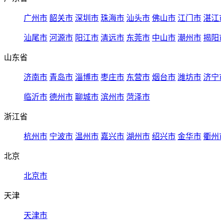
广州市
韶关市
深圳市
珠海市
汕头市
佛山市
江门市
湛江
汕尾市
河源市
阳江市
清远市
东莞市
中山市
潮州市
揭阳
山东省
济南市
青岛市
淄博市
枣庄市
东营市
烟台市
潍坊市
济宁
临沂市
德州市
聊城市
滨州市
菏泽市
浙江省
杭州市
宁波市
温州市
嘉兴市
湖州市
绍兴市
金华市
衢州
北京
北京市
天津
天津市