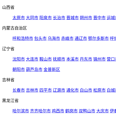
山西省
太原市
大同市
阳泉市
长治市
晋城市
朔州市
晋中市
运城
内蒙古自治区
呼和浩特市
包头市
乌海市
赤峰市
通辽市
鄂尔多斯市
呼
辽宁省
沈阳市
大连市
鞍山市
抚顺市
本溪市
丹东市
锦州市
营口
朝阳市
葫芦岛市
金普新区
吉林省
长春市
吉林市
四平市
辽源市
通化市
白山市
松原市
白城
黑龙江省
哈尔滨市
齐齐哈尔市
鸡西市
鹤岗市
双鸭山市
大庆市
伊