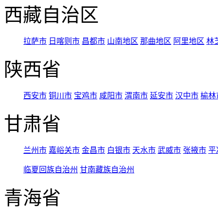
西藏自治区
拉萨市
日喀则市
昌都市
山南地区
那曲地区
阿里地区
林
陕西省
西安市
铜川市
宝鸡市
咸阳市
渭南市
延安市
汉中市
榆林
甘肃省
兰州市
嘉峪关市
金昌市
白银市
天水市
武威市
张掖市
平
临夏回族自治州
甘南藏族自治州
青海省