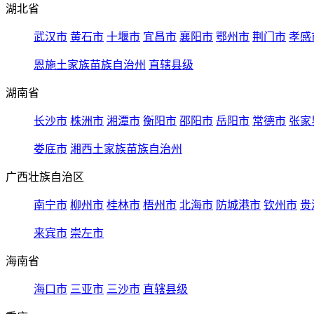
湖北省
武汉市
黄石市
十堰市
宜昌市
襄阳市
鄂州市
荆门市
孝感
恩施土家族苗族自治州
直辖县级
湖南省
长沙市
株洲市
湘潭市
衡阳市
邵阳市
岳阳市
常德市
张家
娄底市
湘西土家族苗族自治州
广西壮族自治区
南宁市
柳州市
桂林市
梧州市
北海市
防城港市
钦州市
贵
来宾市
崇左市
海南省
海口市
三亚市
三沙市
直辖县级