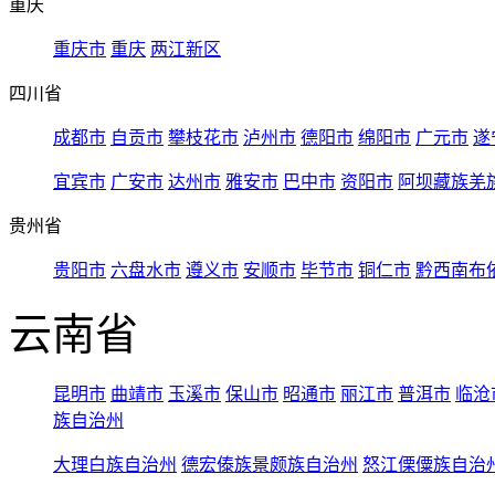
重庆
重庆市
重庆
两江新区
四川省
成都市
自贡市
攀枝花市
泸州市
德阳市
绵阳市
广元市
遂
宜宾市
广安市
达州市
雅安市
巴中市
资阳市
阿坝藏族羌
贵州省
贵阳市
六盘水市
遵义市
安顺市
毕节市
铜仁市
黔西南布
云南省
昆明市
曲靖市
玉溪市
保山市
昭通市
丽江市
普洱市
临沧
族自治州
大理白族自治州
德宏傣族景颇族自治州
怒江傈僳族自治