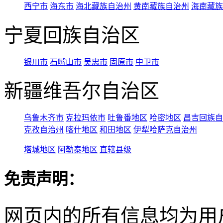
西宁市
海东市
海北藏族自治州
黄南藏族自治州
海南藏族
宁夏回族自治区
银川市
石嘴山市
吴忠市
固原市
中卫市
新疆维吾尔自治区
乌鲁木齐市
克拉玛依市
吐鲁番地区
哈密地区
昌吉回族自
克孜自治州
喀什地区
和田地区
伊犁哈萨克自治州
塔城地区
阿勒泰地区
直辖县级
免责声明：
网页内的所有信息均为用