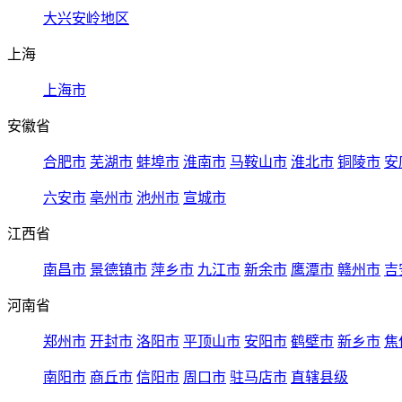
大兴安岭地区
上海
上海市
安徽省
合肥市
芜湖市
蚌埠市
淮南市
马鞍山市
淮北市
铜陵市
安
六安市
亳州市
池州市
宣城市
江西省
南昌市
景德镇市
萍乡市
九江市
新余市
鹰潭市
赣州市
吉
河南省
郑州市
开封市
洛阳市
平顶山市
安阳市
鹤壁市
新乡市
焦
南阳市
商丘市
信阳市
周口市
驻马店市
直辖县级