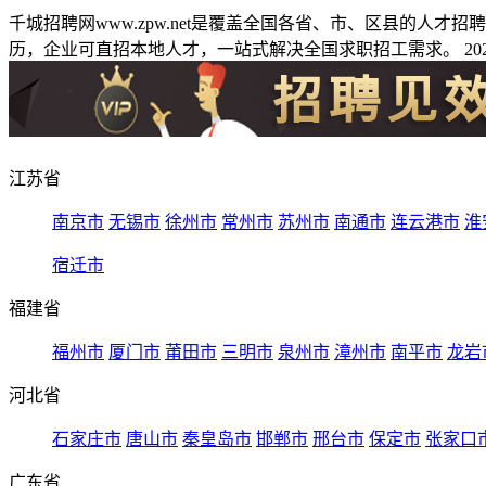
千城招聘网www.zpw.net是覆盖全国各省、市、区县的人
历，企业可直招本地人才，一站式解决全国求职招工需求。 2026
江苏省
南京市
无锡市
徐州市
常州市
苏州市
南通市
连云港市
淮
宿迁市
福建省
福州市
厦门市
莆田市
三明市
泉州市
漳州市
南平市
龙岩
河北省
石家庄市
唐山市
秦皇岛市
邯郸市
邢台市
保定市
张家口
广东省