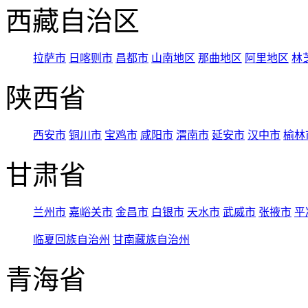
西藏自治区
拉萨市
日喀则市
昌都市
山南地区
那曲地区
阿里地区
林
陕西省
西安市
铜川市
宝鸡市
咸阳市
渭南市
延安市
汉中市
榆林
甘肃省
兰州市
嘉峪关市
金昌市
白银市
天水市
武威市
张掖市
平
临夏回族自治州
甘南藏族自治州
青海省