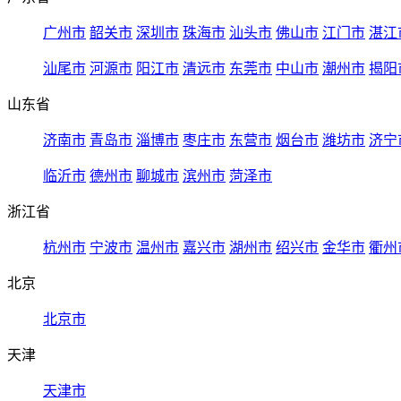
广州市
韶关市
深圳市
珠海市
汕头市
佛山市
江门市
湛江
汕尾市
河源市
阳江市
清远市
东莞市
中山市
潮州市
揭阳
山东省
济南市
青岛市
淄博市
枣庄市
东营市
烟台市
潍坊市
济宁
临沂市
德州市
聊城市
滨州市
菏泽市
浙江省
杭州市
宁波市
温州市
嘉兴市
湖州市
绍兴市
金华市
衢州
北京
北京市
天津
天津市