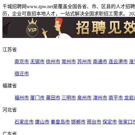
千城招聘网www.zpw.net是覆盖全国各省、市、区县的人
历，企业可直招本地人才，一站式解决全国求职招工需求。 2026
江苏省
南京市
无锡市
徐州市
常州市
苏州市
南通市
连云港市
淮
宿迁市
福建省
福州市
厦门市
莆田市
三明市
泉州市
漳州市
南平市
龙岩
河北省
石家庄市
唐山市
秦皇岛市
邯郸市
邢台市
保定市
张家口
广东省