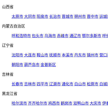
山西省
太原市
大同市
阳泉市
长治市
晋城市
朔州市
晋中市
运城
内蒙古自治区
呼和浩特市
包头市
乌海市
赤峰市
通辽市
鄂尔多斯市
呼
辽宁省
沈阳市
大连市
鞍山市
抚顺市
本溪市
丹东市
锦州市
营口
朝阳市
葫芦岛市
金普新区
吉林省
长春市
吉林市
四平市
辽源市
通化市
白山市
松原市
白城
黑龙江省
哈尔滨市
齐齐哈尔市
鸡西市
鹤岗市
双鸭山市
大庆市
伊