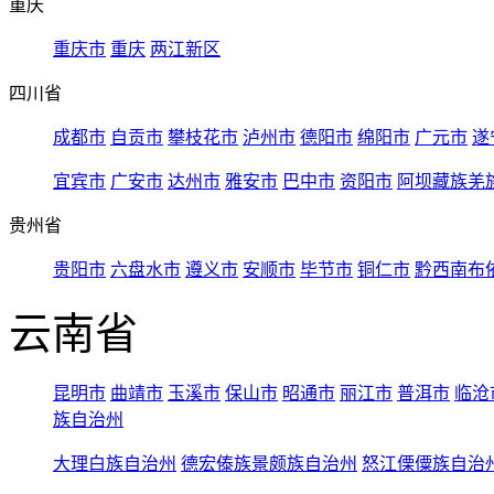
重庆
重庆市
重庆
两江新区
四川省
成都市
自贡市
攀枝花市
泸州市
德阳市
绵阳市
广元市
遂
宜宾市
广安市
达州市
雅安市
巴中市
资阳市
阿坝藏族羌
贵州省
贵阳市
六盘水市
遵义市
安顺市
毕节市
铜仁市
黔西南布
云南省
昆明市
曲靖市
玉溪市
保山市
昭通市
丽江市
普洱市
临沧
族自治州
大理白族自治州
德宏傣族景颇族自治州
怒江傈僳族自治