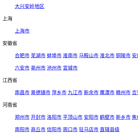
大兴安岭地区
上海
上海市
安徽省
合肥市
芜湖市
蚌埠市
淮南市
马鞍山市
淮北市
铜陵市
安
六安市
亳州市
池州市
宣城市
江西省
南昌市
景德镇市
萍乡市
九江市
新余市
鹰潭市
赣州市
吉
河南省
郑州市
开封市
洛阳市
平顶山市
安阳市
鹤壁市
新乡市
焦
南阳市
商丘市
信阳市
周口市
驻马店市
直辖县级