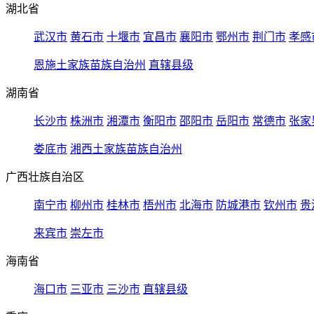
湖北省
武汉市
黄石市
十堰市
宜昌市
襄阳市
鄂州市
荆门市
孝感
恩施土家族苗族自治州
直辖县级
湖南省
长沙市
株洲市
湘潭市
衡阳市
邵阳市
岳阳市
常德市
张家
娄底市
湘西土家族苗族自治州
广西壮族自治区
南宁市
柳州市
桂林市
梧州市
北海市
防城港市
钦州市
贵
来宾市
崇左市
海南省
海口市
三亚市
三沙市
直辖县级