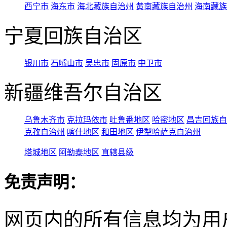
西宁市
海东市
海北藏族自治州
黄南藏族自治州
海南藏族
宁夏回族自治区
银川市
石嘴山市
吴忠市
固原市
中卫市
新疆维吾尔自治区
乌鲁木齐市
克拉玛依市
吐鲁番地区
哈密地区
昌吉回族自
克孜自治州
喀什地区
和田地区
伊犁哈萨克自治州
塔城地区
阿勒泰地区
直辖县级
免责声明：
网页内的所有信息均为用