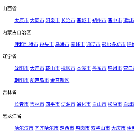
山西省
太原市
大同市
阳泉市
长治市
晋城市
朔州市
晋中市
运城
内蒙古自治区
呼和浩特市
包头市
乌海市
赤峰市
通辽市
鄂尔多斯市
呼
辽宁省
沈阳市
大连市
鞍山市
抚顺市
本溪市
丹东市
锦州市
营口
朝阳市
葫芦岛市
金普新区
吉林省
长春市
吉林市
四平市
辽源市
通化市
白山市
松原市
白城
黑龙江省
哈尔滨市
齐齐哈尔市
鸡西市
鹤岗市
双鸭山市
大庆市
伊