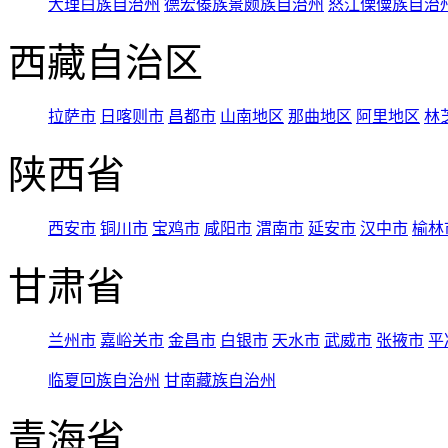
大理白族自治州
德宏傣族景颇族自治州
怒江傈僳族自治
西藏自治区
拉萨市
日喀则市
昌都市
山南地区
那曲地区
阿里地区
林
陕西省
西安市
铜川市
宝鸡市
咸阳市
渭南市
延安市
汉中市
榆林
甘肃省
兰州市
嘉峪关市
金昌市
白银市
天水市
武威市
张掖市
平
临夏回族自治州
甘南藏族自治州
青海省