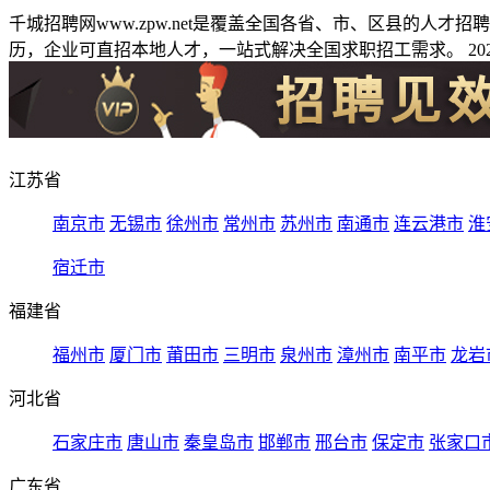
千城招聘网www.zpw.net是覆盖全国各省、市、区县的人
历，企业可直招本地人才，一站式解决全国求职招工需求。 2026
江苏省
南京市
无锡市
徐州市
常州市
苏州市
南通市
连云港市
淮
宿迁市
福建省
福州市
厦门市
莆田市
三明市
泉州市
漳州市
南平市
龙岩
河北省
石家庄市
唐山市
秦皇岛市
邯郸市
邢台市
保定市
张家口
广东省