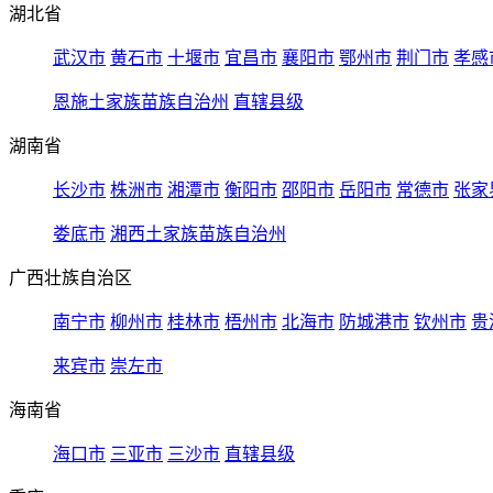
湖北省
武汉市
黄石市
十堰市
宜昌市
襄阳市
鄂州市
荆门市
孝感
恩施土家族苗族自治州
直辖县级
湖南省
长沙市
株洲市
湘潭市
衡阳市
邵阳市
岳阳市
常德市
张家
娄底市
湘西土家族苗族自治州
广西壮族自治区
南宁市
柳州市
桂林市
梧州市
北海市
防城港市
钦州市
贵
来宾市
崇左市
海南省
海口市
三亚市
三沙市
直辖县级