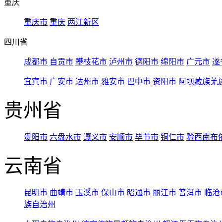
重庆
重庆市
重庆
两江新区
四川省
成都市
自贡市
攀枝花市
泸州市
德阳市
绵阳市
广元市
遂
宜宾市
广安市
达州市
雅安市
巴中市
资阳市
阿坝藏族羌
贵州省
贵阳市
六盘水市
遵义市
安顺市
毕节市
铜仁市
黔西南布
云南省
昆明市
曲靖市
玉溪市
保山市
昭通市
丽江市
普洱市
临沧
族自治州