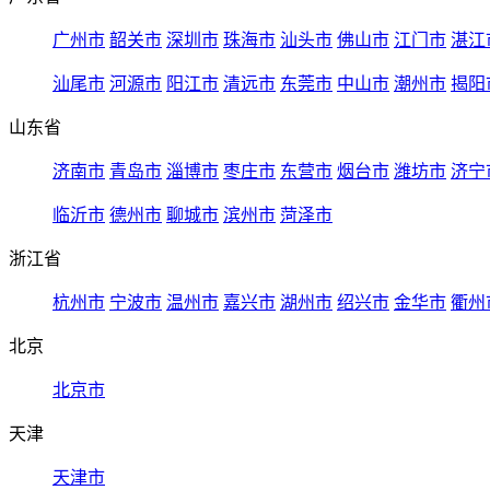
广州市
韶关市
深圳市
珠海市
汕头市
佛山市
江门市
湛江
汕尾市
河源市
阳江市
清远市
东莞市
中山市
潮州市
揭阳
山东省
济南市
青岛市
淄博市
枣庄市
东营市
烟台市
潍坊市
济宁
临沂市
德州市
聊城市
滨州市
菏泽市
浙江省
杭州市
宁波市
温州市
嘉兴市
湖州市
绍兴市
金华市
衢州
北京
北京市
天津
天津市