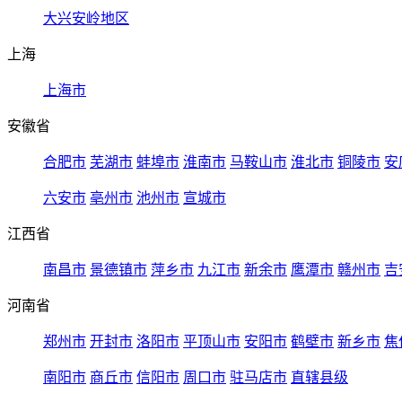
大兴安岭地区
上海
上海市
安徽省
合肥市
芜湖市
蚌埠市
淮南市
马鞍山市
淮北市
铜陵市
安
六安市
亳州市
池州市
宣城市
江西省
南昌市
景德镇市
萍乡市
九江市
新余市
鹰潭市
赣州市
吉
河南省
郑州市
开封市
洛阳市
平顶山市
安阳市
鹤壁市
新乡市
焦
南阳市
商丘市
信阳市
周口市
驻马店市
直辖县级