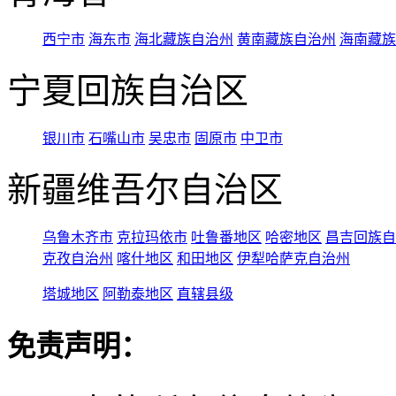
西宁市
海东市
海北藏族自治州
黄南藏族自治州
海南藏族
宁夏回族自治区
银川市
石嘴山市
吴忠市
固原市
中卫市
新疆维吾尔自治区
乌鲁木齐市
克拉玛依市
吐鲁番地区
哈密地区
昌吉回族自
克孜自治州
喀什地区
和田地区
伊犁哈萨克自治州
塔城地区
阿勒泰地区
直辖县级
免责声明：