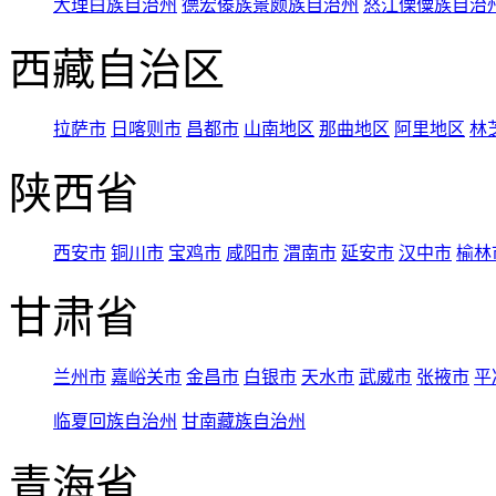
大理白族自治州
德宏傣族景颇族自治州
怒江傈僳族自治
西藏自治区
拉萨市
日喀则市
昌都市
山南地区
那曲地区
阿里地区
林
陕西省
西安市
铜川市
宝鸡市
咸阳市
渭南市
延安市
汉中市
榆林
甘肃省
兰州市
嘉峪关市
金昌市
白银市
天水市
武威市
张掖市
平
临夏回族自治州
甘南藏族自治州
青海省