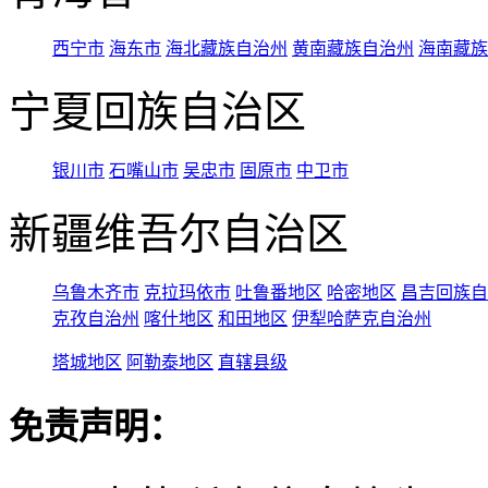
西宁市
海东市
海北藏族自治州
黄南藏族自治州
海南藏族
宁夏回族自治区
银川市
石嘴山市
吴忠市
固原市
中卫市
新疆维吾尔自治区
乌鲁木齐市
克拉玛依市
吐鲁番地区
哈密地区
昌吉回族自
克孜自治州
喀什地区
和田地区
伊犁哈萨克自治州
塔城地区
阿勒泰地区
直辖县级
免责声明：