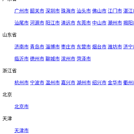
广州市
韶关市
深圳市
珠海市
汕头市
佛山市
江门市
湛江
汕尾市
河源市
阳江市
清远市
东莞市
中山市
潮州市
揭阳
山东省
济南市
青岛市
淄博市
枣庄市
东营市
烟台市
潍坊市
济宁
临沂市
德州市
聊城市
滨州市
菏泽市
浙江省
杭州市
宁波市
温州市
嘉兴市
湖州市
绍兴市
金华市
衢州
北京
北京市
天津
天津市