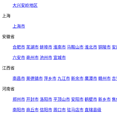
大兴安岭地区
上海
上海市
安徽省
合肥市
芜湖市
蚌埠市
淮南市
马鞍山市
淮北市
铜陵市
安
六安市
亳州市
池州市
宣城市
江西省
南昌市
景德镇市
萍乡市
九江市
新余市
鹰潭市
赣州市
吉
河南省
郑州市
开封市
洛阳市
平顶山市
安阳市
鹤壁市
新乡市
焦
南阳市
商丘市
信阳市
周口市
驻马店市
直辖县级