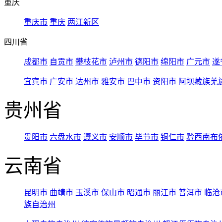
重庆
重庆市
重庆
两江新区
四川省
成都市
自贡市
攀枝花市
泸州市
德阳市
绵阳市
广元市
遂
宜宾市
广安市
达州市
雅安市
巴中市
资阳市
阿坝藏族羌
贵州省
贵阳市
六盘水市
遵义市
安顺市
毕节市
铜仁市
黔西南布
云南省
昆明市
曲靖市
玉溪市
保山市
昭通市
丽江市
普洱市
临沧
族自治州