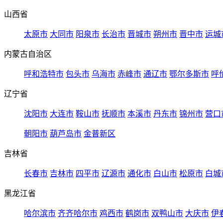
山西省
太原市
大同市
阳泉市
长治市
晋城市
朔州市
晋中市
运城
内蒙古自治区
呼和浩特市
包头市
乌海市
赤峰市
通辽市
鄂尔多斯市
呼
辽宁省
沈阳市
大连市
鞍山市
抚顺市
本溪市
丹东市
锦州市
营口
朝阳市
葫芦岛市
金普新区
吉林省
长春市
吉林市
四平市
辽源市
通化市
白山市
松原市
白城
黑龙江省
哈尔滨市
齐齐哈尔市
鸡西市
鹤岗市
双鸭山市
大庆市
伊