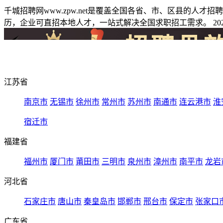
千城招聘网www.zpw.net是覆盖全国各省、市、区县的人
历，企业可直招本地人才，一站式解决全国求职招工需求。 2026
江苏省
南京市
无锡市
徐州市
常州市
苏州市
南通市
连云港市
淮
宿迁市
福建省
福州市
厦门市
莆田市
三明市
泉州市
漳州市
南平市
龙岩
河北省
石家庄市
唐山市
秦皇岛市
邯郸市
邢台市
保定市
张家口
广东省