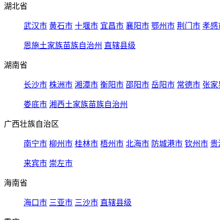
湖北省
武汉市
黄石市
十堰市
宜昌市
襄阳市
鄂州市
荆门市
孝感
恩施土家族苗族自治州
直辖县级
湖南省
长沙市
株洲市
湘潭市
衡阳市
邵阳市
岳阳市
常德市
张家
娄底市
湘西土家族苗族自治州
广西壮族自治区
南宁市
柳州市
桂林市
梧州市
北海市
防城港市
钦州市
贵
来宾市
崇左市
海南省
海口市
三亚市
三沙市
直辖县级