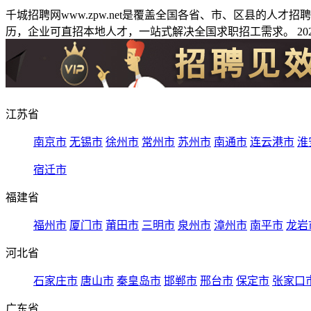
千城招聘网www.zpw.net是覆盖全国各省、市、区县的人
历，企业可直招本地人才，一站式解决全国求职招工需求。 2026
江苏省
南京市
无锡市
徐州市
常州市
苏州市
南通市
连云港市
淮
宿迁市
福建省
福州市
厦门市
莆田市
三明市
泉州市
漳州市
南平市
龙岩
河北省
石家庄市
唐山市
秦皇岛市
邯郸市
邢台市
保定市
张家口
广东省