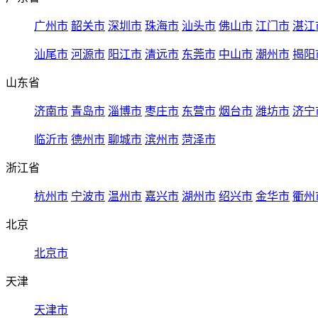
广州市
韶关市
深圳市
珠海市
汕头市
佛山市
江门市
湛江
汕尾市
河源市
阳江市
清远市
东莞市
中山市
潮州市
揭阳
山东省
济南市
青岛市
淄博市
枣庄市
东营市
烟台市
潍坊市
济宁
临沂市
德州市
聊城市
滨州市
菏泽市
浙江省
杭州市
宁波市
温州市
嘉兴市
湖州市
绍兴市
金华市
衢州
北京
北京市
天津
天津市