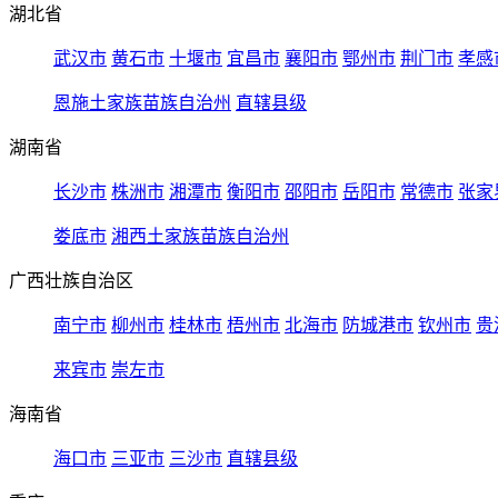
湖北省
武汉市
黄石市
十堰市
宜昌市
襄阳市
鄂州市
荆门市
孝感
恩施土家族苗族自治州
直辖县级
湖南省
长沙市
株洲市
湘潭市
衡阳市
邵阳市
岳阳市
常德市
张家
娄底市
湘西土家族苗族自治州
广西壮族自治区
南宁市
柳州市
桂林市
梧州市
北海市
防城港市
钦州市
贵
来宾市
崇左市
海南省
海口市
三亚市
三沙市
直辖县级