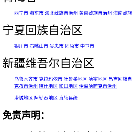
西宁市
海东市
海北藏族自治州
黄南藏族自治州
海南藏族
宁夏回族自治区
银川市
石嘴山市
吴忠市
固原市
中卫市
新疆维吾尔自治区
乌鲁木齐市
克拉玛依市
吐鲁番地区
哈密地区
昌吉回族自
克孜自治州
喀什地区
和田地区
伊犁哈萨克自治州
塔城地区
阿勒泰地区
直辖县级
免责声明：