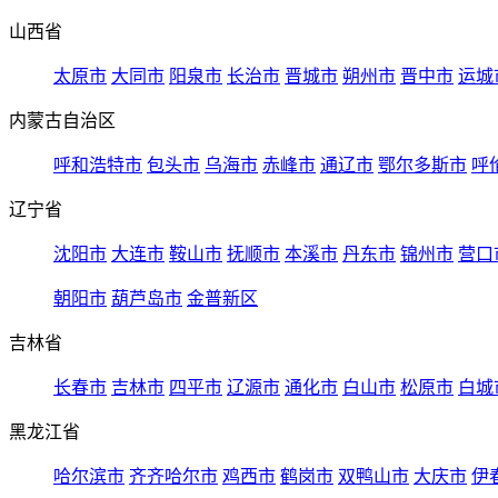
山西省
太原市
大同市
阳泉市
长治市
晋城市
朔州市
晋中市
运城
内蒙古自治区
呼和浩特市
包头市
乌海市
赤峰市
通辽市
鄂尔多斯市
呼
辽宁省
沈阳市
大连市
鞍山市
抚顺市
本溪市
丹东市
锦州市
营口
朝阳市
葫芦岛市
金普新区
吉林省
长春市
吉林市
四平市
辽源市
通化市
白山市
松原市
白城
黑龙江省
哈尔滨市
齐齐哈尔市
鸡西市
鹤岗市
双鸭山市
大庆市
伊