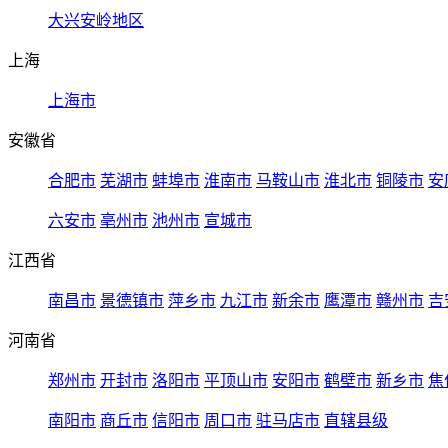
大兴安岭地区
上海
上海市
安徽省
合肥市
芜湖市
蚌埠市
淮南市
马鞍山市
淮北市
铜陵市
安
六安市
亳州市
池州市
宣城市
江西省
南昌市
景德镇市
萍乡市
九江市
新余市
鹰潭市
赣州市
吉
河南省
郑州市
开封市
洛阳市
平顶山市
安阳市
鹤壁市
新乡市
焦
南阳市
商丘市
信阳市
周口市
驻马店市
直辖县级