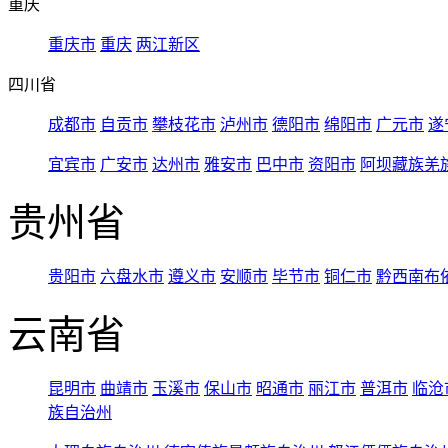
重庆
重庆市
重庆
两江新区
四川省
成都市
自贡市
攀枝花市
泸州市
德阳市
绵阳市
广元市
遂
宜宾市
广安市
达州市
雅安市
巴中市
资阳市
阿坝藏族羌
贵州省
贵阳市
六盘水市
遵义市
安顺市
毕节市
铜仁市
黔西南布
云南省
昆明市
曲靖市
玉溪市
保山市
昭通市
丽江市
普洱市
临沧
族自治州