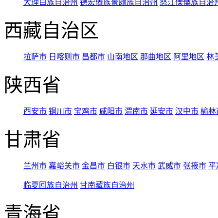
大理白族自治州
德宏傣族景颇族自治州
怒江傈僳族自治
西藏自治区
拉萨市
日喀则市
昌都市
山南地区
那曲地区
阿里地区
林
陕西省
西安市
铜川市
宝鸡市
咸阳市
渭南市
延安市
汉中市
榆林
甘肃省
兰州市
嘉峪关市
金昌市
白银市
天水市
武威市
张掖市
平
临夏回族自治州
甘南藏族自治州
青海省