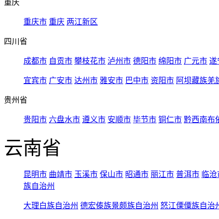
重庆
重庆市
重庆
两江新区
四川省
成都市
自贡市
攀枝花市
泸州市
德阳市
绵阳市
广元市
遂
宜宾市
广安市
达州市
雅安市
巴中市
资阳市
阿坝藏族羌
贵州省
贵阳市
六盘水市
遵义市
安顺市
毕节市
铜仁市
黔西南布
云南省
昆明市
曲靖市
玉溪市
保山市
昭通市
丽江市
普洱市
临沧
族自治州
大理白族自治州
德宏傣族景颇族自治州
怒江傈僳族自治