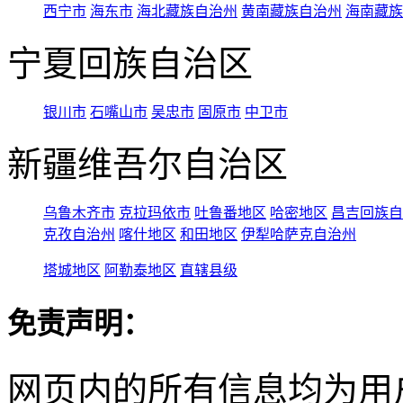
西宁市
海东市
海北藏族自治州
黄南藏族自治州
海南藏族
宁夏回族自治区
银川市
石嘴山市
吴忠市
固原市
中卫市
新疆维吾尔自治区
乌鲁木齐市
克拉玛依市
吐鲁番地区
哈密地区
昌吉回族自
克孜自治州
喀什地区
和田地区
伊犁哈萨克自治州
塔城地区
阿勒泰地区
直辖县级
免责声明：
网页内的所有信息均为用