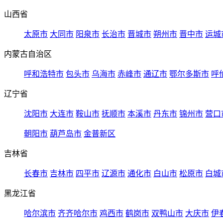
山西省
太原市
大同市
阳泉市
长治市
晋城市
朔州市
晋中市
运城
内蒙古自治区
呼和浩特市
包头市
乌海市
赤峰市
通辽市
鄂尔多斯市
呼
辽宁省
沈阳市
大连市
鞍山市
抚顺市
本溪市
丹东市
锦州市
营口
朝阳市
葫芦岛市
金普新区
吉林省
长春市
吉林市
四平市
辽源市
通化市
白山市
松原市
白城
黑龙江省
哈尔滨市
齐齐哈尔市
鸡西市
鹤岗市
双鸭山市
大庆市
伊