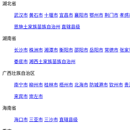
湖北省
武汉市
黄石市
十堰市
宜昌市
襄阳市
鄂州市
荆门市
孝感
恩施土家族苗族自治州
直辖县级
湖南省
长沙市
株洲市
湘潭市
衡阳市
邵阳市
岳阳市
常德市
张家
娄底市
湘西土家族苗族自治州
广西壮族自治区
南宁市
柳州市
桂林市
梧州市
北海市
防城港市
钦州市
贵
来宾市
崇左市
海南省
海口市
三亚市
三沙市
直辖县级