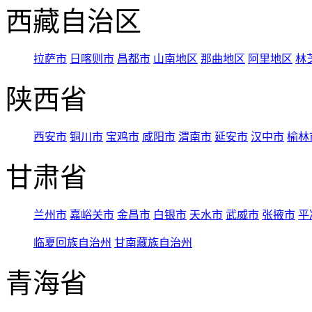
西藏自治区
拉萨市
日喀则市
昌都市
山南地区
那曲地区
阿里地区
林
陕西省
西安市
铜川市
宝鸡市
咸阳市
渭南市
延安市
汉中市
榆林
甘肃省
兰州市
嘉峪关市
金昌市
白银市
天水市
武威市
张掖市
平
临夏回族自治州
甘南藏族自治州
青海省