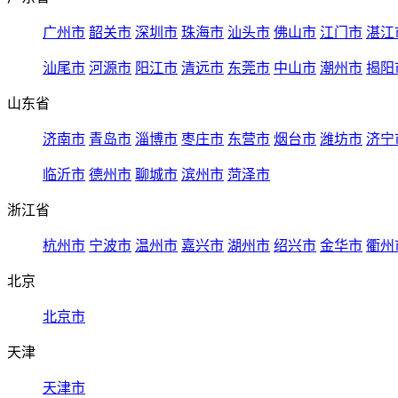
广州市
韶关市
深圳市
珠海市
汕头市
佛山市
江门市
湛江
汕尾市
河源市
阳江市
清远市
东莞市
中山市
潮州市
揭阳
山东省
济南市
青岛市
淄博市
枣庄市
东营市
烟台市
潍坊市
济宁
临沂市
德州市
聊城市
滨州市
菏泽市
浙江省
杭州市
宁波市
温州市
嘉兴市
湖州市
绍兴市
金华市
衢州
北京
北京市
天津
天津市