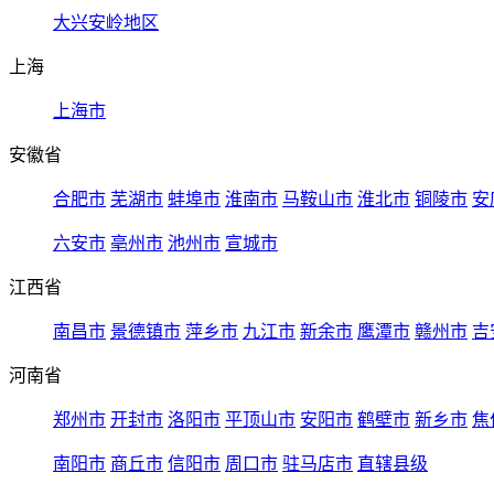
大兴安岭地区
上海
上海市
安徽省
合肥市
芜湖市
蚌埠市
淮南市
马鞍山市
淮北市
铜陵市
安
六安市
亳州市
池州市
宣城市
江西省
南昌市
景德镇市
萍乡市
九江市
新余市
鹰潭市
赣州市
吉
河南省
郑州市
开封市
洛阳市
平顶山市
安阳市
鹤壁市
新乡市
焦
南阳市
商丘市
信阳市
周口市
驻马店市
直辖县级