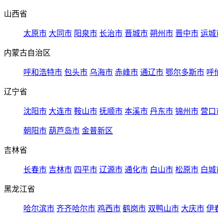
山西省
太原市
大同市
阳泉市
长治市
晋城市
朔州市
晋中市
运城
内蒙古自治区
呼和浩特市
包头市
乌海市
赤峰市
通辽市
鄂尔多斯市
呼
辽宁省
沈阳市
大连市
鞍山市
抚顺市
本溪市
丹东市
锦州市
营口
朝阳市
葫芦岛市
金普新区
吉林省
长春市
吉林市
四平市
辽源市
通化市
白山市
松原市
白城
黑龙江省
哈尔滨市
齐齐哈尔市
鸡西市
鹤岗市
双鸭山市
大庆市
伊