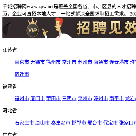
千城招聘网www.zpw.net是覆盖全国各省、市、区县的人
历，企业可直招本地人才，一站式解决全国求职招工需求。 2026
江苏省
南京市
无锡市
徐州市
常州市
苏州市
南通市
连云港市
淮
宿迁市
福建省
福州市
厦门市
莆田市
三明市
泉州市
漳州市
南平市
龙岩
河北省
石家庄市
唐山市
秦皇岛市
邯郸市
邢台市
保定市
张家口
广东省