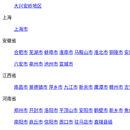
大兴安岭地区
上海
上海市
安徽省
合肥市
芜湖市
蚌埠市
淮南市
马鞍山市
淮北市
铜陵市
安
六安市
亳州市
池州市
宣城市
江西省
南昌市
景德镇市
萍乡市
九江市
新余市
鹰潭市
赣州市
吉
河南省
郑州市
开封市
洛阳市
平顶山市
安阳市
鹤壁市
新乡市
焦
南阳市
商丘市
信阳市
周口市
驻马店市
直辖县级