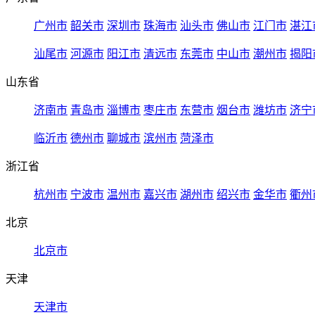
广州市
韶关市
深圳市
珠海市
汕头市
佛山市
江门市
湛江
汕尾市
河源市
阳江市
清远市
东莞市
中山市
潮州市
揭阳
山东省
济南市
青岛市
淄博市
枣庄市
东营市
烟台市
潍坊市
济宁
临沂市
德州市
聊城市
滨州市
菏泽市
浙江省
杭州市
宁波市
温州市
嘉兴市
湖州市
绍兴市
金华市
衢州
北京
北京市
天津
天津市