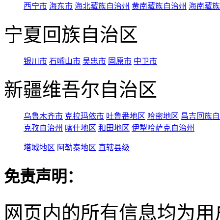
西宁市
海东市
海北藏族自治州
黄南藏族自治州
海南藏族
宁夏回族自治区
银川市
石嘴山市
吴忠市
固原市
中卫市
新疆维吾尔自治区
乌鲁木齐市
克拉玛依市
吐鲁番地区
哈密地区
昌吉回族自
克孜自治州
喀什地区
和田地区
伊犁哈萨克自治州
塔城地区
阿勒泰地区
直辖县级
免责声明：
网页内的所有信息均为用