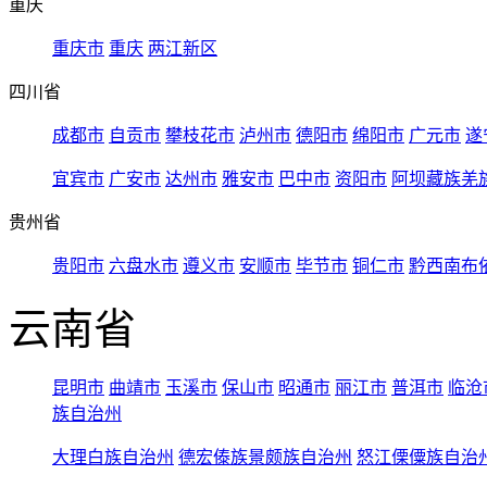
重庆
重庆市
重庆
两江新区
四川省
成都市
自贡市
攀枝花市
泸州市
德阳市
绵阳市
广元市
遂
宜宾市
广安市
达州市
雅安市
巴中市
资阳市
阿坝藏族羌
贵州省
贵阳市
六盘水市
遵义市
安顺市
毕节市
铜仁市
黔西南布
云南省
昆明市
曲靖市
玉溪市
保山市
昭通市
丽江市
普洱市
临沧
族自治州
大理白族自治州
德宏傣族景颇族自治州
怒江傈僳族自治