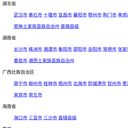
湖北省
武汉市
黄石市
十堰市
宜昌市
襄阳市
鄂州市
荆门市
孝感
恩施土家族苗族自治州
直辖县级
湖南省
长沙市
株洲市
湘潭市
衡阳市
邵阳市
岳阳市
常德市
张家
娄底市
湘西土家族苗族自治州
广西壮族自治区
南宁市
柳州市
桂林市
梧州市
北海市
防城港市
钦州市
贵
来宾市
崇左市
海南省
海口市
三亚市
三沙市
直辖县级