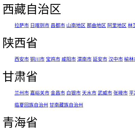
西藏自治区
拉萨市
日喀则市
昌都市
山南地区
那曲地区
阿里地区
林
陕西省
西安市
铜川市
宝鸡市
咸阳市
渭南市
延安市
汉中市
榆林
甘肃省
兰州市
嘉峪关市
金昌市
白银市
天水市
武威市
张掖市
平
临夏回族自治州
甘南藏族自治州
青海省