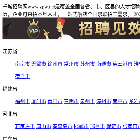
千城招聘网www.zpw.net是覆盖全国各省、市、区县的人
历，企业可直招本地人才，一站式解决全国求职招工需求。 2026
江苏省
南京市
无锡市
徐州市
常州市
苏州市
南通市
连云港市
淮
宿迁市
福建省
福州市
厦门市
莆田市
三明市
泉州市
漳州市
南平市
龙岩
河北省
石家庄市
唐山市
秦皇岛市
邯郸市
邢台市
保定市
张家口
广东省