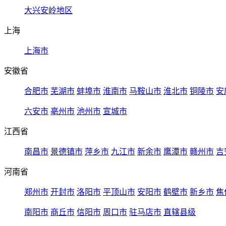
大兴安岭地区
上海
上海市
安徽省
合肥市
芜湖市
蚌埠市
淮南市
马鞍山市
淮北市
铜陵市
安
六安市
亳州市
池州市
宣城市
江西省
南昌市
景德镇市
萍乡市
九江市
新余市
鹰潭市
赣州市
吉
河南省
郑州市
开封市
洛阳市
平顶山市
安阳市
鹤壁市
新乡市
焦
南阳市
商丘市
信阳市
周口市
驻马店市
直辖县级