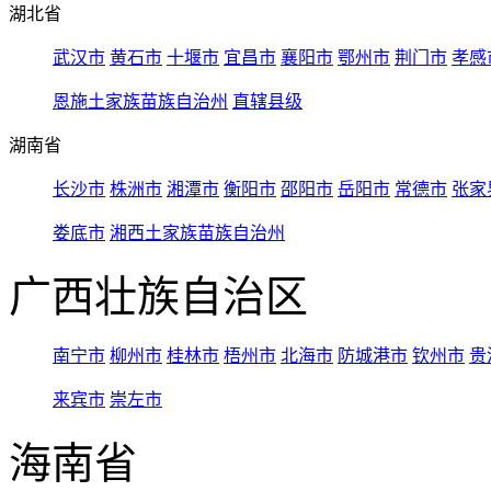
湖北省
武汉市
黄石市
十堰市
宜昌市
襄阳市
鄂州市
荆门市
孝感
恩施土家族苗族自治州
直辖县级
湖南省
长沙市
株洲市
湘潭市
衡阳市
邵阳市
岳阳市
常德市
张家
娄底市
湘西土家族苗族自治州
广西壮族自治区
南宁市
柳州市
桂林市
梧州市
北海市
防城港市
钦州市
贵
来宾市
崇左市
海南省