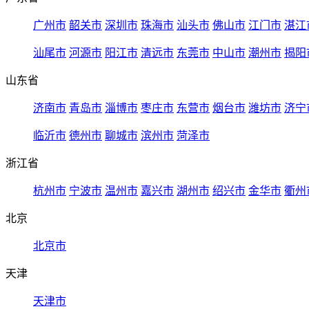
广州市
韶关市
深圳市
珠海市
汕头市
佛山市
江门市
湛江
汕尾市
河源市
阳江市
清远市
东莞市
中山市
潮州市
揭阳
山东省
济南市
青岛市
淄博市
枣庄市
东营市
烟台市
潍坊市
济宁
临沂市
德州市
聊城市
滨州市
菏泽市
浙江省
杭州市
宁波市
温州市
嘉兴市
湖州市
绍兴市
金华市
衢州
北京
北京市
天津
天津市