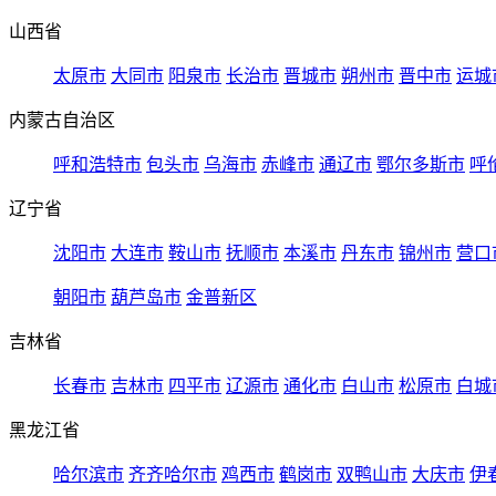
山西省
太原市
大同市
阳泉市
长治市
晋城市
朔州市
晋中市
运城
内蒙古自治区
呼和浩特市
包头市
乌海市
赤峰市
通辽市
鄂尔多斯市
呼
辽宁省
沈阳市
大连市
鞍山市
抚顺市
本溪市
丹东市
锦州市
营口
朝阳市
葫芦岛市
金普新区
吉林省
长春市
吉林市
四平市
辽源市
通化市
白山市
松原市
白城
黑龙江省
哈尔滨市
齐齐哈尔市
鸡西市
鹤岗市
双鸭山市
大庆市
伊