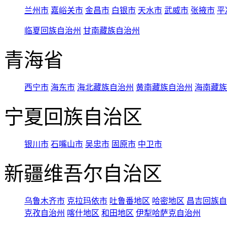
兰州市
嘉峪关市
金昌市
白银市
天水市
武威市
张掖市
平
临夏回族自治州
甘南藏族自治州
青海省
西宁市
海东市
海北藏族自治州
黄南藏族自治州
海南藏族
宁夏回族自治区
银川市
石嘴山市
吴忠市
固原市
中卫市
新疆维吾尔自治区
乌鲁木齐市
克拉玛依市
吐鲁番地区
哈密地区
昌吉回族自
克孜自治州
喀什地区
和田地区
伊犁哈萨克自治州