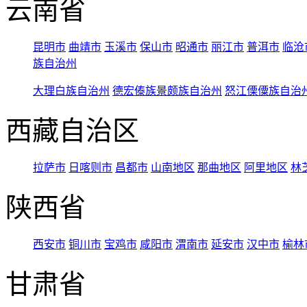
云南省
昆明市
曲靖市
玉溪市
保山市
昭通市
丽江市
普洱市
临沧
族自治州
大理白族自治州
德宏傣族景颇族自治州
怒江傈僳族自治
西藏自治区
拉萨市
日喀则市
昌都市
山南地区
那曲地区
阿里地区
林
陕西省
西安市
铜川市
宝鸡市
咸阳市
渭南市
延安市
汉中市
榆林
甘肃省