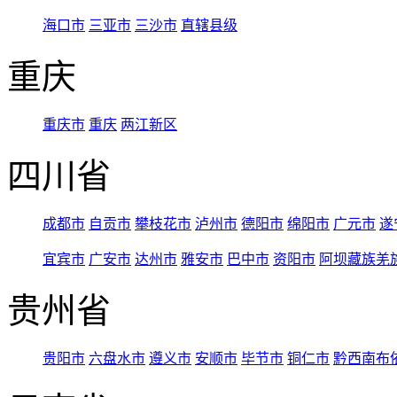
海口市
三亚市
三沙市
直辖县级
重庆
重庆市
重庆
两江新区
四川省
成都市
自贡市
攀枝花市
泸州市
德阳市
绵阳市
广元市
遂
宜宾市
广安市
达州市
雅安市
巴中市
资阳市
阿坝藏族羌
贵州省
贵阳市
六盘水市
遵义市
安顺市
毕节市
铜仁市
黔西南布