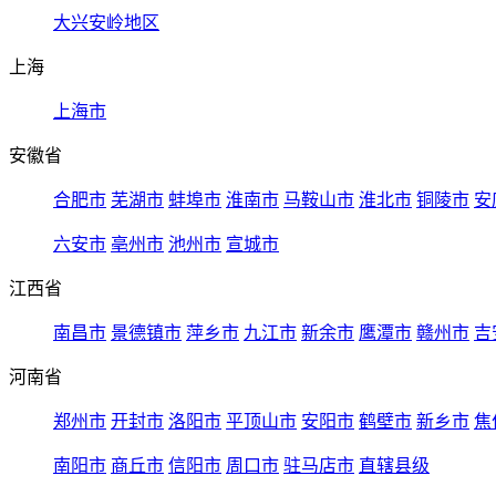
大兴安岭地区
上海
上海市
安徽省
合肥市
芜湖市
蚌埠市
淮南市
马鞍山市
淮北市
铜陵市
安
六安市
亳州市
池州市
宣城市
江西省
南昌市
景德镇市
萍乡市
九江市
新余市
鹰潭市
赣州市
吉
河南省
郑州市
开封市
洛阳市
平顶山市
安阳市
鹤壁市
新乡市
焦
南阳市
商丘市
信阳市
周口市
驻马店市
直辖县级