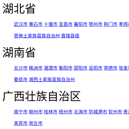
湖北省
武汉市
黄石市
十堰市
宜昌市
襄阳市
鄂州市
荆门市
孝感
恩施土家族苗族自治州
直辖县级
湖南省
长沙市
株洲市
湘潭市
衡阳市
邵阳市
岳阳市
常德市
张家
娄底市
湘西土家族苗族自治州
广西壮族自治区
南宁市
柳州市
桂林市
梧州市
北海市
防城港市
钦州市
贵
来宾市
崇左市