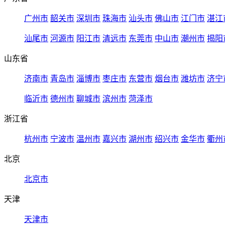
广州市
韶关市
深圳市
珠海市
汕头市
佛山市
江门市
湛江
汕尾市
河源市
阳江市
清远市
东莞市
中山市
潮州市
揭阳
山东省
济南市
青岛市
淄博市
枣庄市
东营市
烟台市
潍坊市
济宁
临沂市
德州市
聊城市
滨州市
菏泽市
浙江省
杭州市
宁波市
温州市
嘉兴市
湖州市
绍兴市
金华市
衢州
北京
北京市
天津
天津市