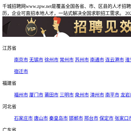
千城招聘网www.zpw.net是覆盖全国各省、市、区县的人
历，企业可直招本地人才，一站式解决全国求职招工需求。 2026
江苏省
南京市
无锡市
徐州市
常州市
苏州市
南通市
连云港市
淮
宿迁市
福建省
福州市
厦门市
莆田市
三明市
泉州市
漳州市
南平市
龙岩
河北省
石家庄市
唐山市
秦皇岛市
邯郸市
邢台市
保定市
张家口
广东省