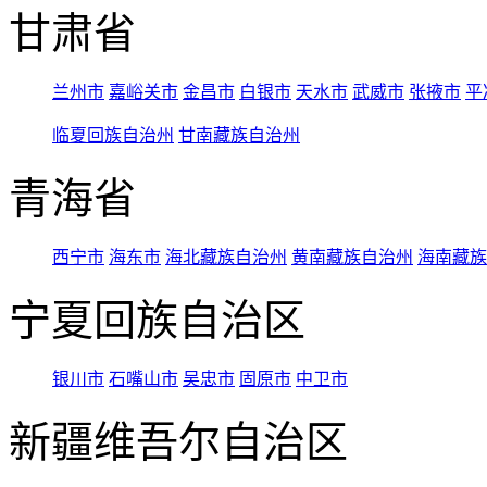
甘肃省
兰州市
嘉峪关市
金昌市
白银市
天水市
武威市
张掖市
平
临夏回族自治州
甘南藏族自治州
青海省
西宁市
海东市
海北藏族自治州
黄南藏族自治州
海南藏族
宁夏回族自治区
银川市
石嘴山市
吴忠市
固原市
中卫市
新疆维吾尔自治区