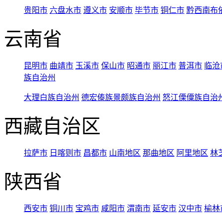
贵阳市
六盘水市
遵义市
安顺市
毕节市
铜仁市
黔西南布
云南省
昆明市
曲靖市
玉溪市
保山市
昭通市
丽江市
普洱市
临沧
族自治州
大理白族自治州
德宏傣族景颇族自治州
怒江傈僳族自治
西藏自治区
拉萨市
日喀则市
昌都市
山南地区
那曲地区
阿里地区
林
陕西省
西安市
铜川市
宝鸡市
咸阳市
渭南市
延安市
汉中市
榆林