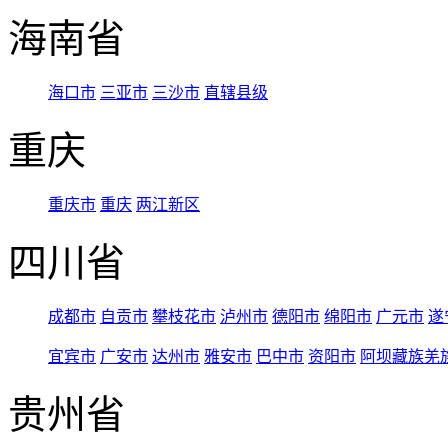
海南省
海口市
三亚市
三沙市
直辖县级
重庆
重庆市
重庆
两江新区
四川省
成都市
自贡市
攀枝花市
泸州市
德阳市
绵阳市
广元市
遂
宜宾市
广安市
达州市
雅安市
巴中市
资阳市
阿坝藏族羌
贵州省