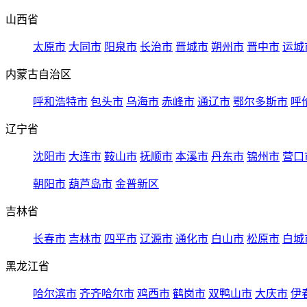
山西省
太原市
大同市
阳泉市
长治市
晋城市
朔州市
晋中市
运城
内蒙古自治区
呼和浩特市
包头市
乌海市
赤峰市
通辽市
鄂尔多斯市
呼
辽宁省
沈阳市
大连市
鞍山市
抚顺市
本溪市
丹东市
锦州市
营口
朝阳市
葫芦岛市
金普新区
吉林省
长春市
吉林市
四平市
辽源市
通化市
白山市
松原市
白城
黑龙江省
哈尔滨市
齐齐哈尔市
鸡西市
鹤岗市
双鸭山市
大庆市
伊