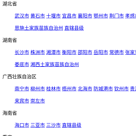
湖北省
武汉市
黄石市
十堰市
宜昌市
襄阳市
鄂州市
荆门市
孝感
恩施土家族苗族自治州
直辖县级
湖南省
长沙市
株洲市
湘潭市
衡阳市
邵阳市
岳阳市
常德市
张家
娄底市
湘西土家族苗族自治州
广西壮族自治区
南宁市
柳州市
桂林市
梧州市
北海市
防城港市
钦州市
贵
来宾市
崇左市
海南省
海口市
三亚市
三沙市
直辖县级