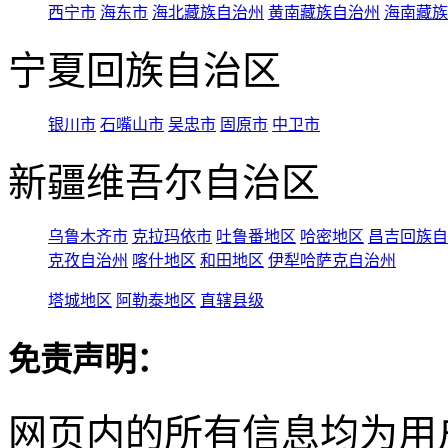
西宁市
海东市
海北藏族自治州
黄南藏族自治州
海南藏族
宁夏回族自治区
银川市
石嘴山市
吴忠市
固原市
中卫市
新疆维吾尔自治区
乌鲁木齐市
克拉玛依市
吐鲁番地区
哈密地区
昌吉回族自
克孜自治州
喀什地区
和田地区
伊犁哈萨克自治州
塔城地区
阿勒泰地区
直辖县级
免责声明：
网页内的所有信息均为用