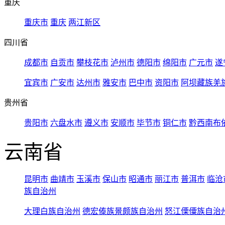
重庆
重庆市
重庆
两江新区
四川省
成都市
自贡市
攀枝花市
泸州市
德阳市
绵阳市
广元市
遂
宜宾市
广安市
达州市
雅安市
巴中市
资阳市
阿坝藏族羌
贵州省
贵阳市
六盘水市
遵义市
安顺市
毕节市
铜仁市
黔西南布
云南省
昆明市
曲靖市
玉溪市
保山市
昭通市
丽江市
普洱市
临沧
族自治州
大理白族自治州
德宏傣族景颇族自治州
怒江傈僳族自治