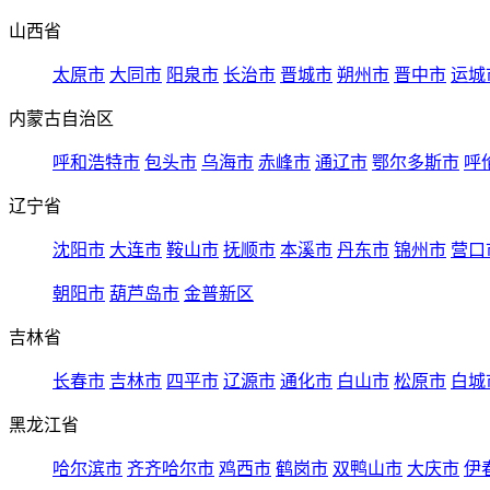
山西省
太原市
大同市
阳泉市
长治市
晋城市
朔州市
晋中市
运城
内蒙古自治区
呼和浩特市
包头市
乌海市
赤峰市
通辽市
鄂尔多斯市
呼
辽宁省
沈阳市
大连市
鞍山市
抚顺市
本溪市
丹东市
锦州市
营口
朝阳市
葫芦岛市
金普新区
吉林省
长春市
吉林市
四平市
辽源市
通化市
白山市
松原市
白城
黑龙江省
哈尔滨市
齐齐哈尔市
鸡西市
鹤岗市
双鸭山市
大庆市
伊