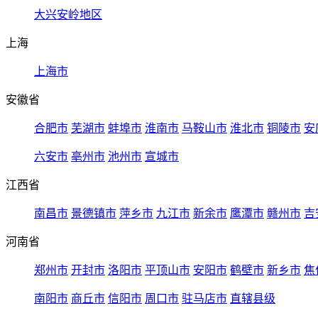
大兴安岭地区
上海
上海市
安徽省
合肥市
芜湖市
蚌埠市
淮南市
马鞍山市
淮北市
铜陵市
安
六安市
亳州市
池州市
宣城市
江西省
南昌市
景德镇市
萍乡市
九江市
新余市
鹰潭市
赣州市
吉
河南省
郑州市
开封市
洛阳市
平顶山市
安阳市
鹤壁市
新乡市
焦
南阳市
商丘市
信阳市
周口市
驻马店市
直辖县级