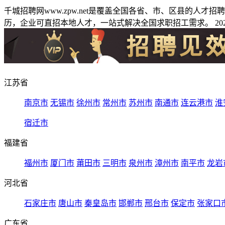
千城招聘网www.zpw.net是覆盖全国各省、市、区县的人
历，企业可直招本地人才，一站式解决全国求职招工需求。 2026
江苏省
南京市
无锡市
徐州市
常州市
苏州市
南通市
连云港市
淮
宿迁市
福建省
福州市
厦门市
莆田市
三明市
泉州市
漳州市
南平市
龙岩
河北省
石家庄市
唐山市
秦皇岛市
邯郸市
邢台市
保定市
张家口
广东省