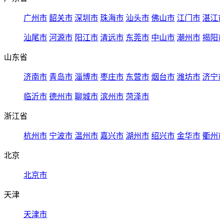
广州市
韶关市
深圳市
珠海市
汕头市
佛山市
江门市
湛江
汕尾市
河源市
阳江市
清远市
东莞市
中山市
潮州市
揭阳
山东省
济南市
青岛市
淄博市
枣庄市
东营市
烟台市
潍坊市
济宁
临沂市
德州市
聊城市
滨州市
菏泽市
浙江省
杭州市
宁波市
温州市
嘉兴市
湖州市
绍兴市
金华市
衢州
北京
北京市
天津
天津市