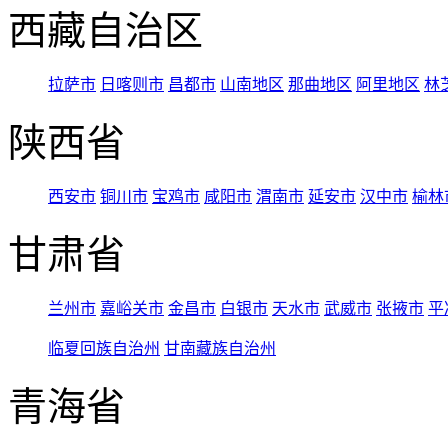
西藏自治区
拉萨市
日喀则市
昌都市
山南地区
那曲地区
阿里地区
林
陕西省
西安市
铜川市
宝鸡市
咸阳市
渭南市
延安市
汉中市
榆林
甘肃省
兰州市
嘉峪关市
金昌市
白银市
天水市
武威市
张掖市
平
临夏回族自治州
甘南藏族自治州
青海省